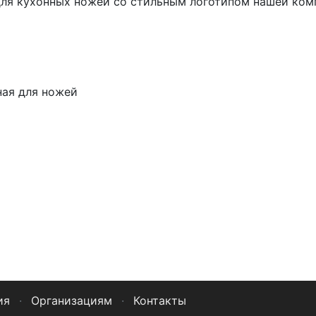
для кухонных ножей со стильным логотипом нашей ко
ная для ножей
ия
·
Организациям
·
Контакты