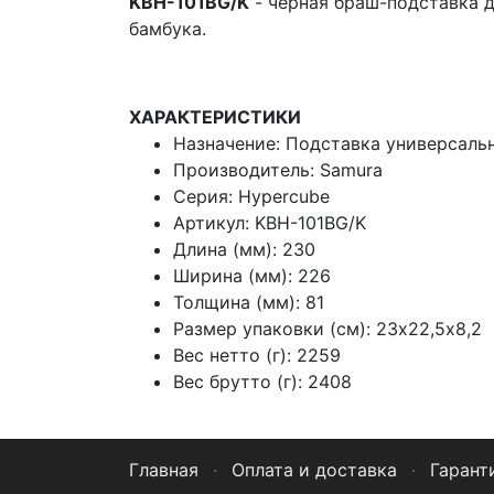
KBH-101BG/K
- черная браш-подставка 
бамбука.
ХАРАКТЕРИСТИКИ
Назначение: Подставка универсаль
Производитель: Samura
Серия: Hypercube
Артикул: KBH-101BG/K
Длина (мм): 230
Ширина (мм): 226
Толщина (мм): 81
Размер упаковки (см): 23х22,5х8,2
Вес нетто (г): 2259
Вес брутто (г): 2408
Главная
·
Оплата и доставка
·
Гарант